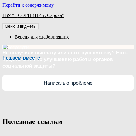
Перейти к содержимому
ГБУ "ЦСОГПВИИ г. Сарова"
Меню и виджеты
Версия для слабовидящих
Не получили выплату или льготную путевку? Есть
Решаем вместе
предложения по улучшению работы органов
социальной защиты?
Написать о проблеме
Полезные ссылки