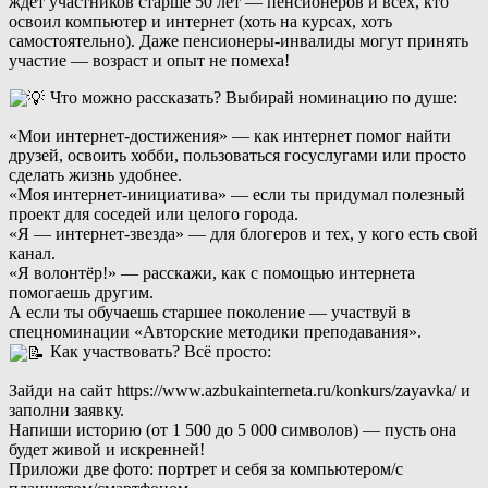
ждёт участников старше 50 лет — пенсионеров и всех, кто
освоил компьютер и интернет (хоть на курсах, хоть
самостоятельно). Даже пенсионеры‑инвалиды могут принять
участие — возраст и опыт не помеха!
Что можно рассказать? Выбирай номинацию по душе:
«Мои интернет‑достижения» — как интернет помог найти
друзей, освоить хобби, пользоваться госуслугами или просто
сделать жизнь удобнее.
«Моя интернет‑инициатива» — если ты придумал полезный
проект для соседей или целого города.
«Я — интернет‑звезда» — для блогеров и тех, у кого есть свой
канал.
«Я волонтёр!» — расскажи, как с помощью интернета
помогаешь другим.
А если ты обучаешь старшее поколение — участвуй в
спецноминации «Авторские методики преподавания».
Как участвовать? Всё просто:
Зайди на сайт https://www.azbukainterneta.ru/konkurs/zayavka/ и
заполни заявку.
Напиши историю (от 1 500 до 5 000 символов) — пусть она
будет живой и искренней!
Приложи две фото: портрет и себя за компьютером/с