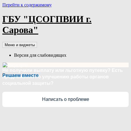
Перейти к содержимому
ГБУ "ЦСОГПВИИ г.
Сарова"
Меню и виджеты
Версия для слабовидящих
Не получили выплату или льготную путевку? Есть
Решаем вместе
предложения по улучшению работы органов
социальной защиты?
Написать о проблеме