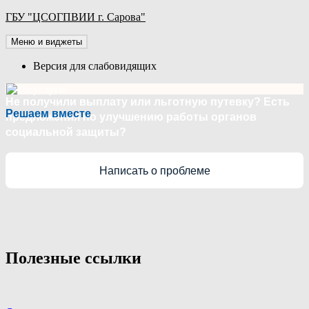
Перейти
ГБУ "ЦСОГПВИИ г. Сарова"
к
содержимому
Меню и виджеты
Версия для слабовидящих
Не получили выплату или льготную путевку? Есть
Решаем вместе
предложения по улучшению работы органов
социальной защиты?
Написать о проблеме
Полезные ссылки