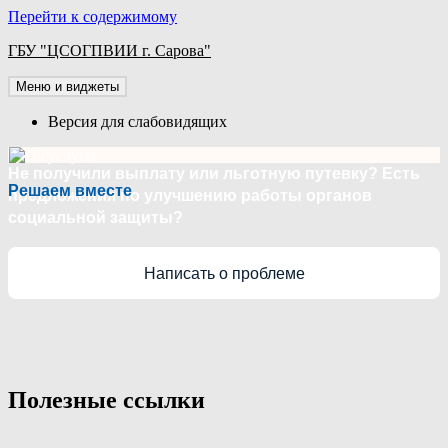
Перейти к содержимому
ГБУ "ЦСОГПВИИ г. Сарова"
Меню и виджеты
Версия для слабовидящих
Не получили выплату или льготную путевку? Есть
Решаем вместе
предложения по улучшению работы органов
социальной защиты?
Написать о проблеме
Полезные ссылки