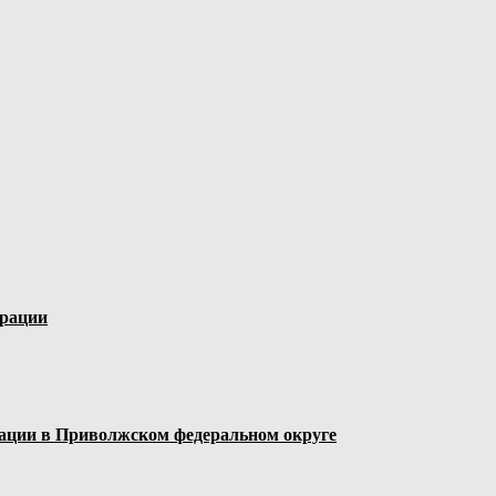
ерации
ации в Приволжском федеральном округе