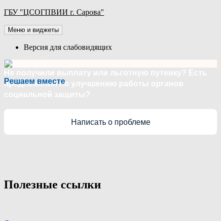
Перейти
ГБУ "ЦСОГПВИИ г. Сарова"
к
содержимому
Меню и виджеты
Версия для слабовидящих
Не получили выплату или льготную путевку? Есть
Решаем вместе
предложения по улучшению работы органов
социальной защиты?
Написать о проблеме
Полезные ссылки