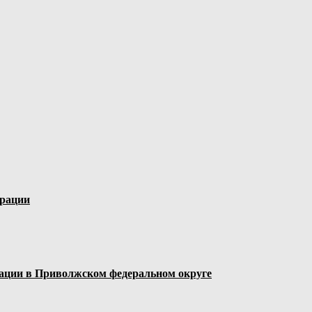
ерации
ации в Приволжском федеральном округе