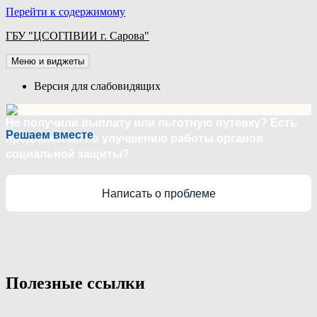
Перейти к содержимому
ГБУ "ЦСОГПВИИ г. Сарова"
Меню и виджеты
Версия для слабовидящих
Не получили выплату или льготную путевку? Есть
Решаем вместе
предложения по улучшению работы органов
социальной защиты?
Написать о проблеме
Полезные ссылки