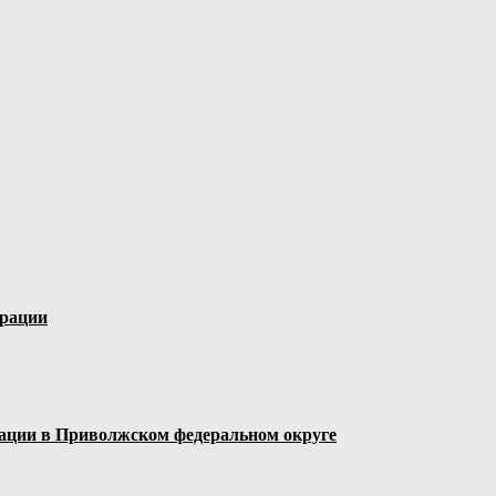
ерации
ации в Приволжском федеральном округе