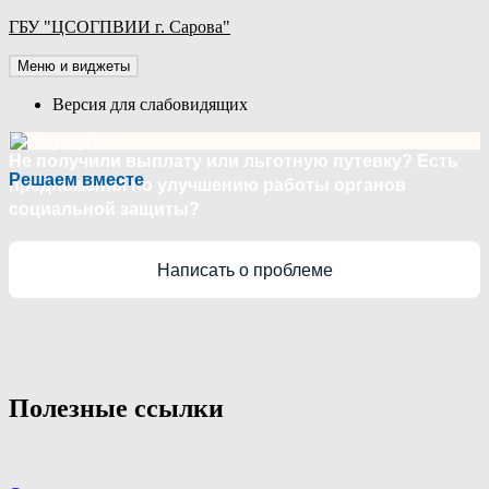
Перейти
ГБУ "ЦСОГПВИИ г. Сарова"
к
содержимому
Меню и виджеты
Версия для слабовидящих
Не получили выплату или льготную путевку? Есть
Решаем вместе
предложения по улучшению работы органов
социальной защиты?
Написать о проблеме
Полезные ссылки