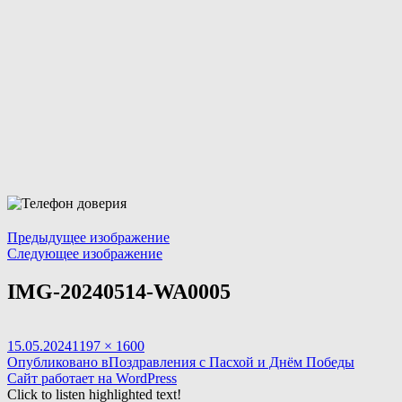
Предыдущее изображение
Следующее изображение
IMG-20240514-WA0005
Опубликовано
Полный
15.05.2024
1197 × 1600
Навигация
размер
Опубликовано в
Поздравления с Пасхой и Днём Победы
Сайт работает на WordPress
по
Click to listen highlighted text!